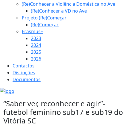
(Re)Conhecer a Violência Doméstica no Ave
(Re)Conhecer a VD no Ave
Projeto (Re)Começar
(Re)Começar
Erasmus+
2023
2024
2025
2026
Contactos
Distinções
Documentos
“Saber ver, reconhecer e agir”-
futebol feminino sub17 e sub19 do
Vitória SC